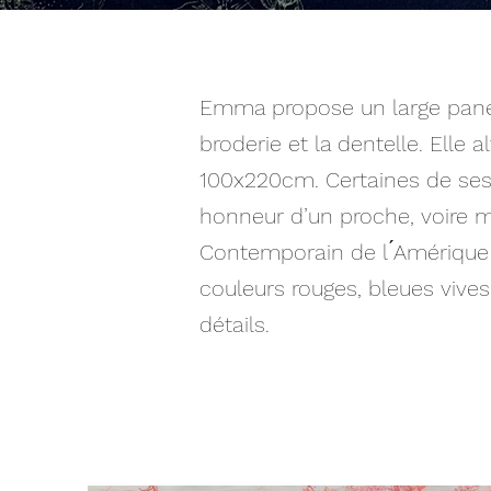
Emma propose un large panel d
broderie et la dentelle. Elle
100x220cm. Certaines de ses 
honneur d’un proche, voire mê
Contemporain de l ́Amérique
couleurs rouges, bleues vive
détails.